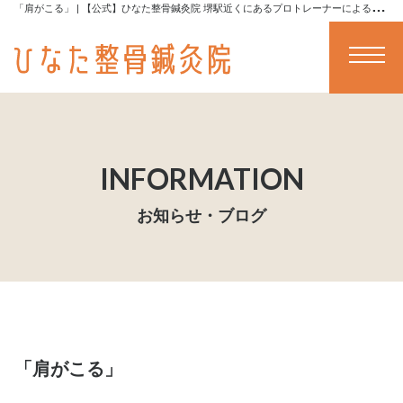
「
肩がこる」 | 【公式】ひなた整骨鍼灸院 堺駅近くにあるプロトレーナーによる全身ストレッチや施術が受けられる堺の整骨院です
メニュー
お知らせ・ブログ
「肩がこる」