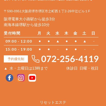
〒590-0951
大阪府
堺市堺区
市之町西１丁2-26中辻ビル１F
阪堺電車大小路駅から徒歩3分
南海本線堺駅から徒歩10分
受付時間
月
火
水
木
金
土
日
09:00 - 12:00
●
●
▲
●
●
▲
-
15:00 - 19:00
●
●
-
●
●
-
-
予約優先制
▲
水・土曜日は13時まで
休診日
日曜・祝日
リセットエステ