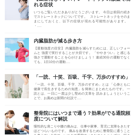
れる症状
いつもご覧いただきありがとうございます。 今日は前回の続き
でストレートネックについてです。 ストレートネックをそのま
まにしておくと、以下の症状が現れる可能性があります。
・.....
内臓脂肪が減る歩き方
【運動強度の目安】 内臓脂肪を減らすためには、正しいフォー
ムと 強度で実行することが大切です。 「ややきつい」と感じる
強さで運動することを心がけましょう！ 連続30分の運動でなく
ても、1日10分の運動.....
「一読、十笑、百吸、千字、万歩のすすめ」
「一読、十笑、百吸、千字、万歩のすすめ」とは 「心身ともに
健康で長生きするための知恵」を簡単にまとめたものです。 一
読とは、一日に一度は少し堅めの文章を 読みましょうというこ
とで、お薦めは新聞の社説で.....
整骨院にはいつまで通う？効果がでる通院頻
度について解説
慢性的な肩こりや腰の痛みは、仕事や家事、育児に支障をきたす
ほどつらいものです。 痛みを改善するために整骨院に通うこと