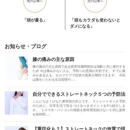
前の記事へ
次の記事へ
「頭が凝る」
「頭もカラダも使わないと
ダメになる」
お知らせ・ブログ
膝の痛みの主な原因
膝の痛みの主な原因である変形性膝関節症は加齢と共に進行する
ため 今は痛みがない人も、予防への意識が大切です。 すでに痛
みがある人も、セルフケアで症状の改善が期待できます。 今回
は膝をいたわる生活習慣や.....
自分でできるストレートネック５つの予防法
こんにちは！ひなた整骨院の井上です。 ストレートネック予防
のために、日常生活で気をつけるべきポイントを5つ紹介しま
す。 1.スマホ・パソコンの画面を長時間見続けない 2.同じ姿勢
を長時間.....
【重症化も？】ストレートネックの放置で現