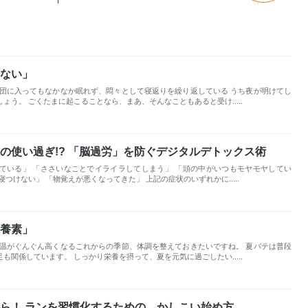
ない」
布団に入ってもなかなか眠れず、悶々として寝返りを繰り返している うち夜が明けてし
ょう。 ごくたまに起こることなら、まあ、そんなこともあると受け.....
の使い過ぎ!? 「脳過労」を防ぐデジタルデトックス術
ている」 「ささいなことでイライラしてしまう」 「頭の中がいつもモヤモヤしてい
つけない」 「物覚えが悪くなってきた」 上記の症状のいずれかに.....
養素」
気温がぐんぐん高くなるこれからの季節、体調を整えておきたいですね。 夏バテは普段
も関係しています。 しっかり栄養を摂って、夏を元気に過ごしたい.....
ら！ ランを習慣化するための、かしこい始め方