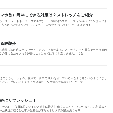
マホ首）簡単にできる対策は？ストレッチをご紹介
る「ストレートネック（スマホ首）」。長時間のスマートフォンやパソコン使用によ
方も多いのではないでしょうか。 この状態を放っておくと、頭痛や目ま.....
る腱鞘炎
も自然に溶け込んだスマートフォン。 それがあること、使うことが日常で当たり前の
身体にもたらされる弊害のことにまでは考えが至りません。 でも、.....
てきてからというもの、職場で、街中で 風邪を引いている人をよく見かけるようになり
がい、手洗いに加えて「水分補給」も 大事な予防策のひとつです.....
軽にリフレッシュ！
ッシュ！ 【1日単位のストレス解消に最適】 働く人にとってメンタルヘルス対策はと
た状況が続くと仕事の生産性が落ちますし 人間関係も悪くなり.....