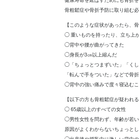
健康寿命を延ばすためにも骨折を
骨粗鬆症や骨折予防に取り組む
【このような症状があったら、骨
◯ 重いものを持ったり、立ち上
◯背中や腰が曲がってきた
◯身長が3㎝以上縮んだ
◯「ちょっとつまずいた」「くし
「転んで手をついた」などで骨折
◯背中の強い痛みで度々寝込むこ
【以下の方も骨粗鬆症が疑われる
◯ 65歳以上のすべての女性
◯男性女性を問わず、年齢が若い
原因がよくわからないちょっとし