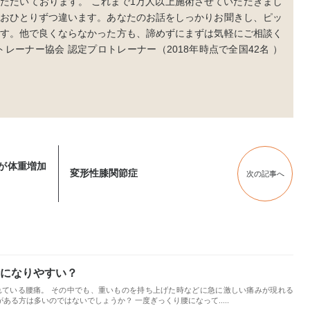
ただいております。 これまで1万人以上施術させていただきまし
おひとりずつ違います。あなたのお話をしっかりお聞きし、ピッ
す。他で良くならなかった方も、諦めずにまずは気軽にご相談く
レーナー協会 認定プロトレーナー（2018年時点で全国42名 ）
が体重増加
変形性膝関節症
次の記事へ
になりやすい？
されている腰痛。 その中でも、重いものを持ち上げた時などに急に激しい痛みが現れる
ある方は多いのではないでしょうか？ 一度ぎっくり腰になって.....