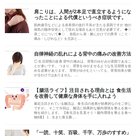
肩こりは、人間が2本足で直立するようにな
ったことによる代償というべき症状です。
筋肉疲労などによる首肩部の血行不良が主たる原因ですが 他の
病気の随伴症状として現れる場合もあり注意が必要です。 ◆◇
肩こりについて◆◇ 首筋から肩・腕にかけての異常（こり・
痛み・しびれなど）を主訴と.....
自律神経の乱れによる背中の痛みの改善方法
◯ 生活習慣の改善 背中の痛みは、背骨のゆがみが原因であるこ
とが多いです。 つまり、背骨をゆがませるような生活習慣を改
める必要があります。 背骨がゆがむといっても、背骨自体が曲
がるわけではありません。.....
【腸活ライフ】注目される理由とは 食生活
を改善して健康な身体を手に入れよう
最近注目されている腸活は、食生活の改善が効果的なのをご存じ
ですか。 そこで今回は、腸活に効果的な腸内環境を整える食べ
物を紹介します。 【食生活を見直そう！腸内環境を整える食べ
物8選】 1．生きた善玉菌.....
「一読、十笑、百吸、千字、万歩のすすめ」