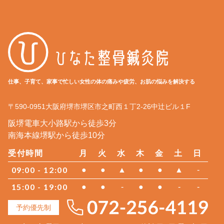
仕事、子育て、家事で忙しい女性の体の痛みや疲労、お肌の悩みを解決する
〒590-0951
大阪府
堺市堺区
市之町西１丁2-26中辻ビル１F
阪堺電車大小路駅から徒歩3分
南海本線堺駅から徒歩10分
受付時間
月
火
水
木
金
土
日
09:00 - 12:00
●
●
▲
●
●
▲
-
15:00 - 19:00
●
●
-
●
●
-
-
予約優先制