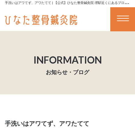
手
洗いはアワてず、アワたてて | 【公式】ひなた整骨鍼灸院 堺駅近くにあるプロトレーナーによる全身ストレッチや施術が受けられる堺の整骨院です
メニュー
お知らせ・ブログ
手洗いはアワてず、アワたてて