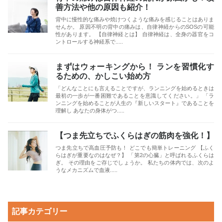
善方法や他の原因も紹介！
背中に慢性的な痛みや焼けつくような痛みを感じることはありま
せんか。 原因不明の背中の痛みは、自律神経からのSOSの可能
性があります。 【自律神経とは】 自律神経は、全身の器官をコ
ントロールする神経系で.....
まずはウォーキングから！ ランを習慣化す
るための、かしこい始め方
「どんなことにも言えることですが、ランニングを始めるときは
最初の一歩が一番困難であることを意識してください。」 「ラ
ンニングを始めることが人生の『新しいスタート』であることを
理解し あなたの身体がつ.....
【つま先立ちでふくらはぎの筋肉を強化！】
つま先立ちで高血圧予防も！ どこでも簡単トレーニング 【ふく
らはぎが重要なのはなぜ？】 「第2の心臓」と呼ばれるふくらは
ぎ。 その理由をご存じでしょうか。 私たちの体内では、次のよ
うなメカニズムで血液.....
記事カテゴリー